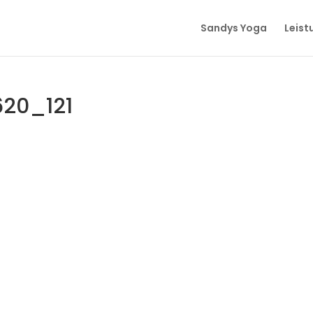
Sandys Yoga
Leist
20_121