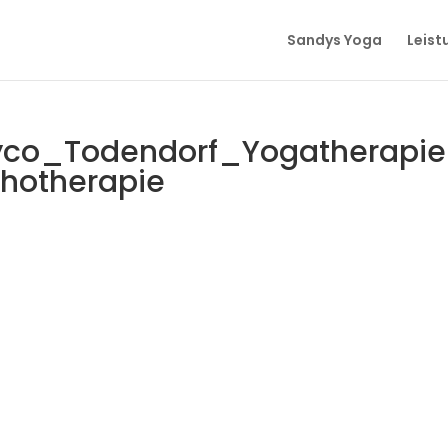
Sandys Yoga
Leist
yco_Todendorf_Yogatherapi
hotherapie