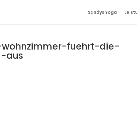
Sandys Yoga
Leist
-wohnzimmer-fuehrt-die-
a-aus