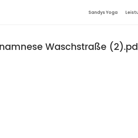
Sandys Yoga
Leist
Anamnese Waschstraße (2).pd