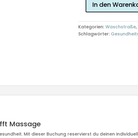
In den Warenk
Termin
10.
Oktober
Kategorien:
Waschstraße
,
11:00
Schlagwörter:
Gesundheit
Uhr
Waschstraße
für
Gesundheit
Menge
ifft Massage
esundheit. Mit dieser Buchung reservierst du deinen individuel