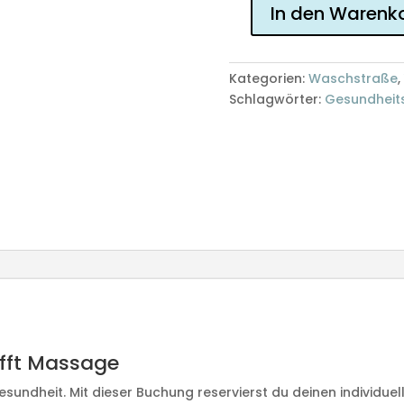
In den Warenk
Termin
10.
Oktober
Kategorien:
Waschstraße
,
12:00
Schlagwörter:
Gesundheit
Uhr
Waschstraße
für
Gesundheit
Menge
ifft Massage
esundheit. Mit dieser Buchung reservierst du deinen individuel